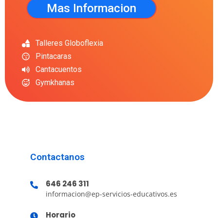
Mas Informacion
Talleres Globoflexia
Pintacaras
Cantacuentos
Gymkhanas
Contactanos
646 246 311
informacion@ep-servicios-educativos.es
Horario