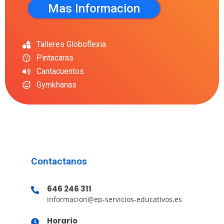
Mas Informacion
Talleres Globoflexia
Pintacaras
Cantacuentos
Gymkhanas
Contactanos
646 246 311
informacion@ep-servicios-educativos.es
Horario