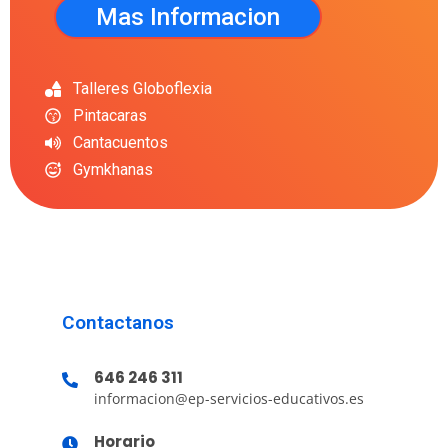
Mas Informacion
Talleres Globoflexia
Pintacaras
Cantacuentos
Gymkhanas
Contactanos
646 246 311
informacion@ep-servicios-educativos.es
Horario