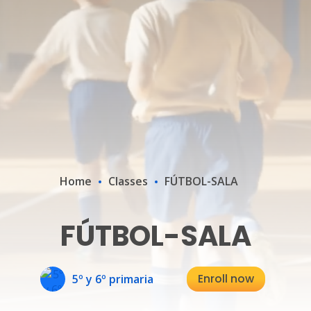
Home
Classes
FÚTBOL-SALA
FÚTBOL-SALA
Enroll now
5º y 6º primaria