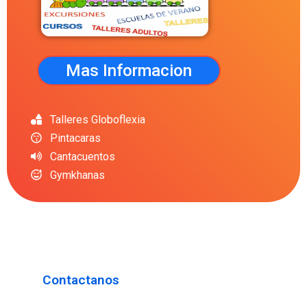
Mas Informacion
Talleres Globoflexia
Pintacaras
Cantacuentos
Gymkhanas
Contactanos