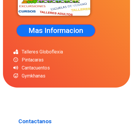
Mas Informacion
Talleres Globoflexia
Pintacaras
Cantacuentos
Gymkhanas
Contactanos