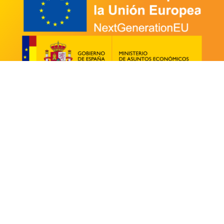
Make with ♥ for
Aress