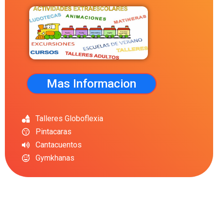
Mas Informacion
Talleres Globoflexia
Pintacaras
Cantacuentos
Gymkhanas