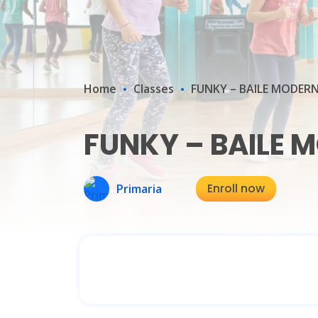
Home
Classes
FUNKY – BAILE MODER
FUNKY – BAILE 
Enroll now
Primaria