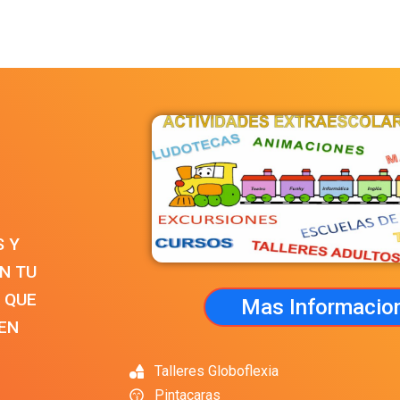
S Y
N TU
 QUE
Mas Informacio
 EN
Talleres Globoflexia
Pintacaras