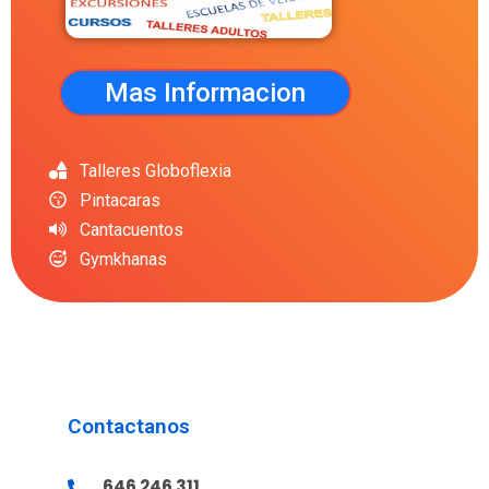
Mas Informacion
Talleres Globoflexia
Pintacaras
Cantacuentos
Gymkhanas
Contactanos
646 246 311