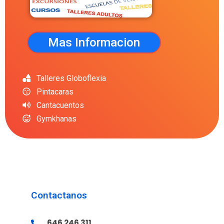
Mas Informacion
Talleres Globoflexia
Pintacaras
Cantacuentos
Gymkhanas
Contactanos
646 246 311