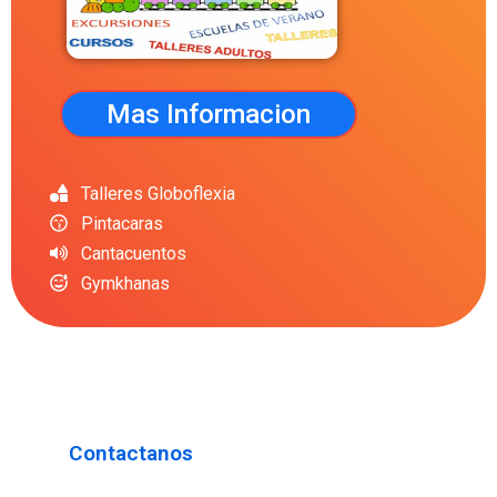
Mas Informacion
Talleres Globoflexia
Pintacaras
Cantacuentos
Gymkhanas
Contactanos