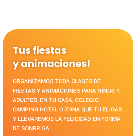
Tus fiestas
y animaciones!
ORGANIZAMOS TODA CLASES DE
FIESTAS Y ANIMACIONES PARA NIÑOS Y
ADULTOS, EN TU CASA, COLEGIO,
CAMPING HOTEL O ZONA QUE TU ELIGAS
Y LLEVAREMOS LA FELICIDAD EN FORMA
DE SONRRISA.